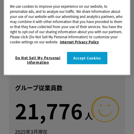
グループ会社数
We use cookies to improve your experience on our website, to
personalize ads, and to analyze our traffic. We share information about
98
your use of our website with our advertising and analytics partners, who
may combine it with other information that you have provided to them
or that they have collected from your use of their services. You have the
社
right to opt-out of our sharing information about you with our partners.
Please click [Do Not Sell My Personal Information] to customize your
cookie settings on our website.
Internet Privacy Policy
京セラドキュメントソリューションズ(株)を含む
2025年3月現在
Do Not Sell My Personal
Accept Cookies
Information
グループ従業員数
21,776
人
2025年3月現在