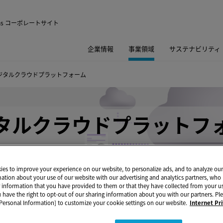
utions コーポレートサイト
企業情報
事業領域
サステナビリティ
ジタルクラウドプラットフォーム
タルクラウドプラットフ
es to improve your experience on our website, to personalize ads, and to analyze our 
mation about your use of our website with our advertising and analytics partners, w
r information that you have provided to them or that they have collected from your us
u have the right to opt-out of our sharing information about you with our partners. Ple
Personal Information] to customize your cookie settings on our website.
Internet Pr