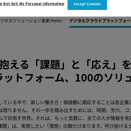
o Not Sell My Personal Information
Accept Cookies
ジネスソリューション事業 Home
デジタルクラウドプラットフォー
抱える「課題」と「応え」
ラットフォーム、100のソリ
している中で、新しい働き方・価値観に順応することは各企業
は限りません。その一歩を踏み出すためには、時間、労力、コ
ムで目指す世界。それは、もっと気軽に、全ての人が情報を有
課題」は、実現したい「理想」の数だけあります。呼び掛ける