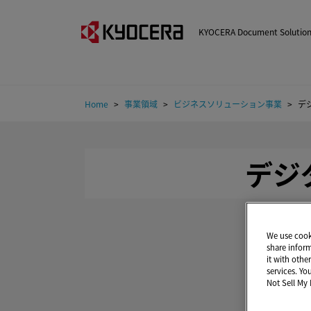
KYOCERA Document Sol
Home
事業領域
ビジネスソリューション事業
デ
デジ
We use cooki
share infor
it with othe
services. Yo
Not Sell My 