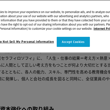
は、経営理念である「全従業員の物心両面の幸福を追求すると
es to improve your experience on our website, to personalize ads, and to analyze our 
と」の実現に向けて、全員が経営に参画するアメーバ経営のも
mation about your use of our website with our advertising and analytics partners, w
r information that you have provided to them or that they have collected from your us
臨み、その持てる力を最大限に発揮できる環境を作るとともに
u have the right to opt-out of our sharing information about you with our partners. Ple
Personal Information] to customize your cookie settings on our website.
Internet Pr
きました。当社の全員参加経営において、全従業員の判断そし
しいか」をベースとする京セラフィロソフィです。当社がグロ
o Not Sell My Personal Information
Accept Cookies
も、この共通の考え方があることで、自らの意志、そして熱意
日々成長を続けています。
セラフィロソフィ」に、「人生・仕事の結果＝考え方×熱意×
もに人間として正しい考え方をもつことが何より大切だとする
するとともに、各人の能力、スキル、専門性を高める教育機会
限に発揮し、個人と会社の成長を図ると同時に、全従業員のや
資本強化への取り組み