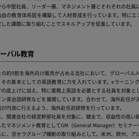
から中堅社員、リーダー層、マネジメント層とそれぞれの社員
独自の教育体系図を構築して人材育成を行っています。特にエ
定した課題に取り組むことでスキルアップを促進しています。
ーバル教育
の約9割を海外向け販売が占める当社において、グローバル人
、その基本としての英語教育に力を入れています。eラーニン
での底上げに加え、特に業務上英語を必要とする社員を対象とし
イン英会話研修などを展開しています。合わせて、海外赴任が
務が円滑に行えるよう、海外赴任前研修を行っています。
、関連会社の経営幹部社員を対象に、健全で、収益性の高い経
たマネジメント教育としてGM（General Manager）セミ
に、京セラグループ横断の取り組みとして、米州、欧州、アジ