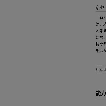
京セ
京セ
は、
と考
にお
読や
をは
※ 京
能力