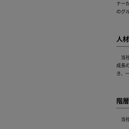
ナー
のグ
人材
当社
成長
き、
階層
当社