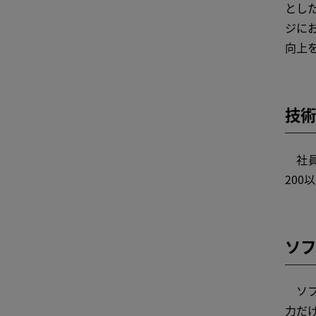
とし
ジに
向上
技術
社員
20
ソフ
ソフ
力だ