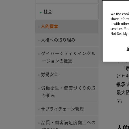
当社
社会
We use cooki
るこ
share infor
it with othe
人的資本
事に
services. Yo
Not Sell My 
して
人権への取り組み
が正
D
って
ダイバーシティ＆インクル
し、
ージョンの推進
「京
労働安全
とと
継承
労働衛生・健康づくりの取
最大
り組み
す。
サプライチェーン管理
品質・顧客満足度向上への
人的