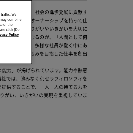
同時に、人類、社会の進歩発展に貢献す
traffic. We
と、一人一人がオーナーシップを持って仕
ho may combine
e of their
、全従業員のやりがいやいきがいを大切に
ase click [Do
ivacy Policy
て行動の基軸となるのが、「人間として何
ーバルに展開し、多様な社員が働く中にあ
をもって、より高みを目指した仕事を創出
能力」が掲げられています。能力や熱意
当社では、弛みなく京セラフィロソフィを
を提供することで、一人一人の持てる力を
りがい、いきがいの実現を重視していま