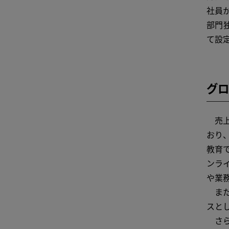
社員
部門
て設
グロ
売上
おり
教育
ンラ
や業
また
スとし
さら