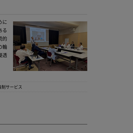
めに
ある
続的
の輪
浸透
員制サービス