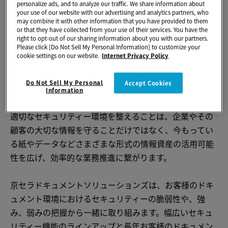
personalize ads, and to analyze our traffic. We share information about
えています。
your use of our website with our advertising and analytics partners, who
may combine it with other information that you have provided to them
or that they have collected from your use of their services. You have the
急速にテクノロジーが進化していく中で、多くの企業は
right to opt-out of our sharing information about you with our partners.
セキュリティー対策の重要性を認識しています。一方
Please click [Do Not Sell My Personal Information] to customize your
cookie settings on our website.
Internet Privacy Policy
で、十分なセキュリティー対策を講じたり、効果的に運
用していくことについての課題は依然として残っていま
Do Not Sell My Personal
Accept Cookies
す。
Information
適切なセキュリティー環境を整えることは、企業やその
顧客の大切な情報を守ることだけではなく、今もってい
る紙やデータなどさまざまな形式の情報資産の活用可能
性を広げ、効率的な業務推進に繋がります。
京セラドキュメントソリューションズは、お客様のドキ
ュメント環境におけるセキュリティーの脆弱性や、強
み、弱みの把握から一緒に取り組みます。幅広いセキュ
リティー機能のラインアップと長年お客様のドキュメン