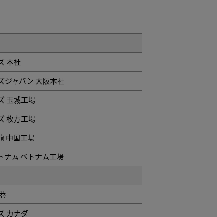
 本社
ズジャパン 大阪本社
ズ 玉城工場
ズ 枚方工場
 中国工場
トナム ベトナム工場
港
ズ カナダ