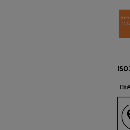
IS
【統