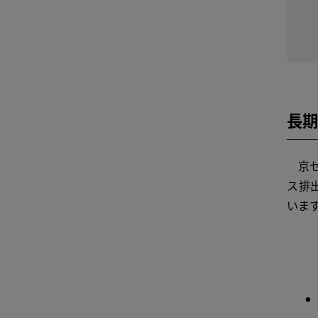
長期
京セ
ス排出
いま