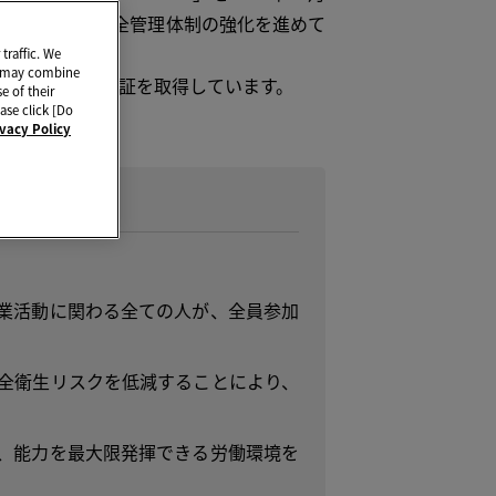
ーバルな環境安全管理体制の強化を進めて
traffic. We
ho may combine
4001の統合認証を取得しています。
e of their
ase click [Do
す。
ivacy Policy
業活動に関わる全ての人が、全員参加
全衛生リスクを低減することにより、
、能力を最大限発揮できる労働環境を