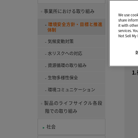
に制
事業所における取り組み
いま
We use cooki
share infor
なお
環境安全方針・目標と推進
it with othe
体制
services. Yo
環境
Not Sell My 
気候変動対策
D
水リスクへの対応
京
資源循環の取り組み
1
生物多様性保全
環境コミュニケーション
製品のライフサイクル各段
階での取り組み
社会