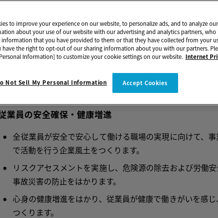
定しました。この仕組みを京セラグループ全体に展開し、グロ
す。
es to improve your experience on our website, to personalize ads, and to analyze our 
mation about your use of our website with our advertising and analytics partners, w
、国内グループの主要拠点と一部の海外拠点については、ISO1
r information that you have provided to them or that they have collected from your us
u have the right to opt-out of our sharing information about you with our partners. Ple
方針を基に、毎年目標を設定し、環境経営に取り組んでいま
Personal Information] to customize your cookie settings on our website.
Internet Pr
o Not Sell My Personal Information
Accept Cookies
セラグループ環境安全方針
.従業員の安全確保・健康増進
全従業員が安全で安心して働ける職場の実現に向けて、事
で活動を行う企業風土をつくります。
リスクアセスメントを実施し、危険源の除去および労働安
事故災害の防止をはかります。
心身の健康増進をはかり、従業員が健康で働きがいを感じ
つくります。